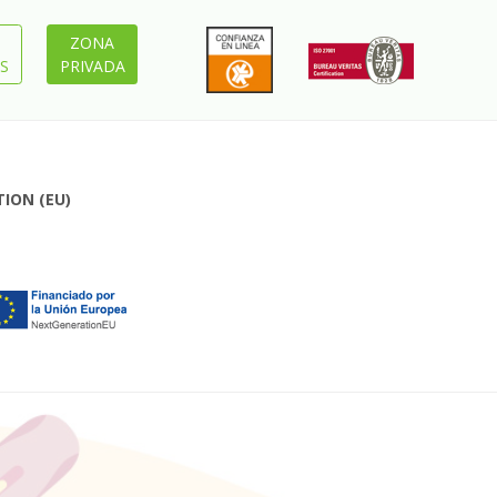
ZONA
S
PRIVADA
ION (EU)