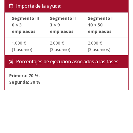
Importe de la ayuda:
Segmento III
Segmento II
Segmento I
0 < 3
3 < 9
10 < 50
empleados
empleados
empleados
1.000 €
2.000 €
2.000 €
(1 usuario)
(3 usuario)
(3 usuarios)
Porcentajes de ejecución asociados a las fases:
Primera: 70 %.
Segunda: 30 %.